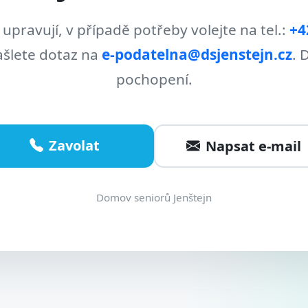
 upravují, v případě potřeby volejte na tel.:
+4
šlete dotaz na
e-podatelna@dsjenstejn.cz
. 
pochopení.
Zavolat
Napsat e-mail
Domov seniorů Jenštejn